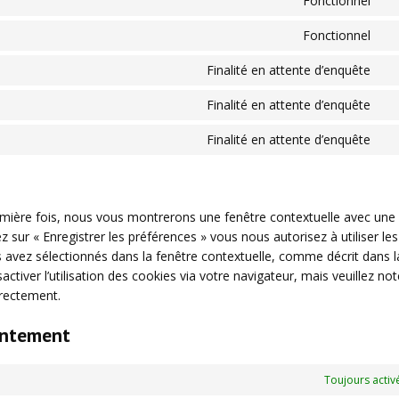
Fonctionnel
Co
se
an
to
wo
Fonctionnel
Co
se
to
wo
Finalité en attente d’enquête
Co
se
to
co
Finalité en attente d’enquête
Co
se
to
go
Finalité en attente d’enquête
Co
se
fo
to
go
se
ma
di
emière fois, nous vous montrerons une fenêtre contextuelle avec une
z sur « Enregistrer les préférences » vous nous autorisez à utiliser les
 avez sélectionnés dans la fenêtre contextuelle, comme décrit dans l
tiver l’utilisation des cookies via votre navigateur, mais veuillez no
rrectement.
entement
Toujours activ