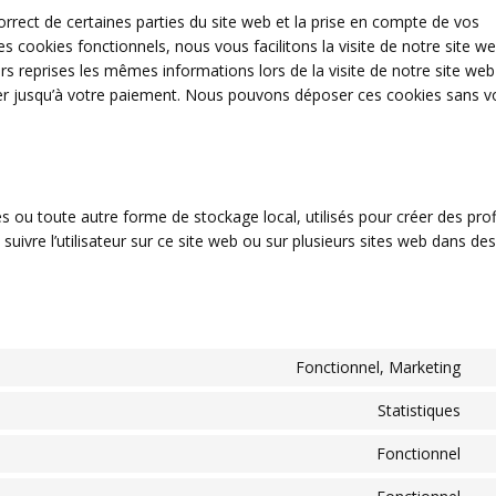
rrect de certaines parties du site web et la prise en compte de vos
s cookies fonctionnels, nous vous facilitons la visite de notre site we
urs reprises les mêmes informations lors de la visite de notre site web
er jusqu’à votre paiement. Nous pouvons déposer ces cookies sans v
 ou toute autre forme de stockage local, utilisés pour créer des prof
de suivre l’utilisateur sur ce site web ou sur plusieurs sites web dans des
Fonctionnel, Marketing
Co
to
Statistiques
Co
se
to
go
Fonctionnel
Co
se
re
to
go