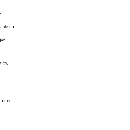
e
sable du
que
rmés,
cter en