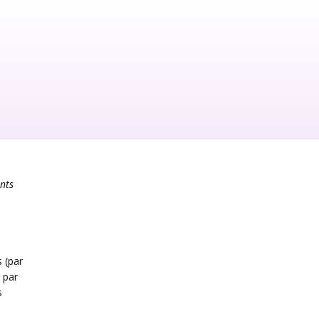
ents
s (par
 par
s