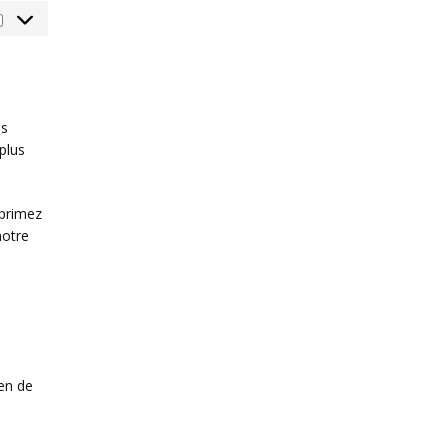
Marketing
es
plus
pprimez
notre
en de