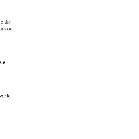
ue dur
eurs ou
 Ce
vre le